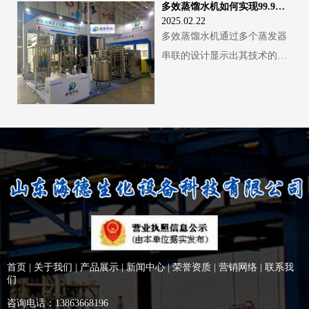
多效蒸馏水机如何实现99.9%热效
内流动 。加热蒸汽释放出大量
各效蒸发器产生的二次蒸汽含
2025.02.22
的热量，通过蒸发器的管壁传
有大量的汽化潜热。冷凝器的
多效蒸馏水机通过多个蒸发器
递给管内的纯化水，使纯化水
主要功能之一就是通过与冷却
串联的设计显示出其技术的先
温度升高并达到沸点，从而发
介质（如冷却水或空气）进行
进性，特别是在热效率的提升
生汽化现象，由液态转变为气
热量交换，使二次蒸汽的温度
上显得尤为重要。通过优化设
态的水蒸气。产生二次蒸汽：
降低到其饱和温度以下，从而
计和现代技术的集成，这些设
纯化水蒸发产生的水蒸气即为
使二次蒸汽由气态转变为液
备可以实现高达99.9%的热效
二次蒸汽。这些二次蒸汽蕴含
态，也就是将二次蒸汽冷凝成
率。这种高效能的实现主要归
着大量的热能，是多效蒸馏水
蒸馏水。例如，在管壳式冷凝
结于以下几个关键方面：1. 多
机实现节能和连续生产的核心
器中，二次蒸汽在管外流动，
级骤冷（Multiple Effect
要素。第一效蒸发器产生的二
冷却水在管内流动，通过管壁
Principle）多效蒸馏水机主要
次蒸汽会被引入到下一效蒸发
的热传导，二次蒸汽的热量被
基于多级骤冷技术，与单级蒸
器
冷却水带走，进而实现冷凝过
馏相比较，它充分利用了蒸汽
程。回收利用潜热：二次蒸汽
首页
|
关于我们
|
产品展示
|
新闻中心
|
荣誉资质
|
营销网络
|
联系我
的潜热。在每一效中，蒸发产
们
冷凝过程中释放出的热量会被
生的蒸汽用来加热下一级的进
冷却介质带走，这部分热量在
咨询电话：13863668196
料水，以此类推，显著减少了