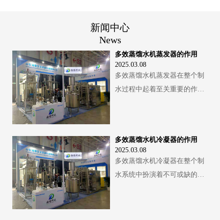
新闻中心
News
多效蒸馏水机蒸发器的作用
2025.03.08
多效蒸馏水机蒸发器在整个制
水过程中起着至关重要的作
用，以下为你详细介绍其主要
功能：实现水的蒸发浓缩热量
传递与汽化：蒸发器是多效蒸
多效蒸馏水机冷凝器的作用
馏水机进行热量交换和水汽化
2025.03.08
的关键部件。在工作时，加热
多效蒸馏水机冷凝器在整个制
蒸汽（通常来自锅炉或其他热
水系统中扮演着不可或缺的角
源）被引入蒸发器壳程，而待
色，其主要作用如下：冷凝二
处理的水（一般为经过预处理
次蒸汽热量交换实现液化：在
的纯化水）则在蒸发器的管程
多效蒸馏水机的工作过程中，