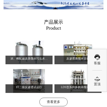
产品展示
Product
浓、稀配罐及蒸馏水纯化水贮罐
反渗透蒸馏水设备
客服

置顶
8T二级反渗透试运行
LDS型系列多效蒸馏水机 A
查看更多